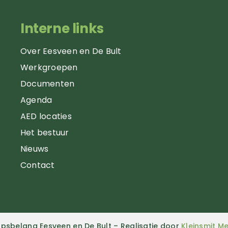
Interne links
Over Eesveen en De Bult
Werkgroepen
Documenten
Agenda
AED locaties
Het bestuur
Nieuws
Contact
psbelang Eesveen en De Bult – Realisatie door
Kleinsmit M